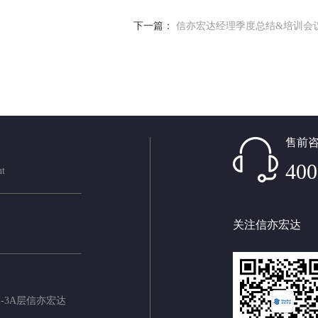
下一篇：
信亦宏达经理季度总结&培训会
售前
400
ut
关注信亦宏达
-3A层信亦宏达