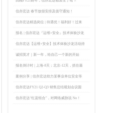
回顾FY21财年，信亦宏达都发生了啥？
信亦宏达 春节放假安排及值守通知！
信亦宏达精选岗位 | 待遇优！福利好！过来
谈谈？
报名 | 信亦宏达『运维+安全』技术体验沙龙
活动即将开启！
信亦宏达【运维+安全】技术体验沙龙活动持
续进行中……
诚招英才｜新一年，给自己一个新的开始
报名倒计时 | 上海-8天；北京-12天，抓住最
后机会！
案例分享 | 信亦宏达助力某事业单位安全等
级保护项目！
信亦宏达FY21 Q2-Q3 销售总结规划会议圆
满结束！
信亦宏达“红蓝组合”，对网络威胁说 No！