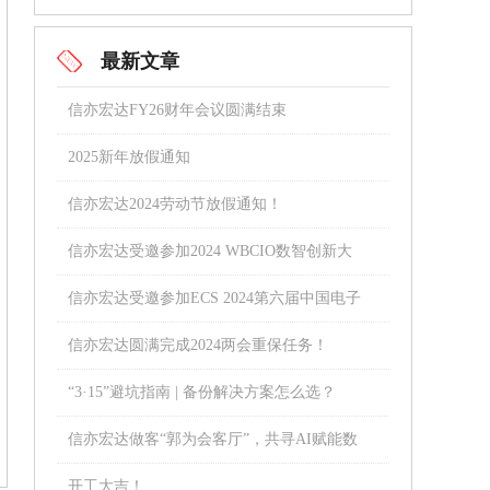
最新文章
信亦宏达FY26财年会议圆满结束
2025新年放假通知
信亦宏达2024劳动节放假通知！
信亦宏达受邀参加2024 WBCIO数智创新大
会！
信亦宏达受邀参加ECS 2024第六届中国电子
通信与半导体CIO峰会
信亦宏达圆满完成2024两会重保任务！
“3·15”避坑指南 | 备份解决方案怎么选？
信亦宏达做客“郭为会客厅”，共寻AI赋能数
字化转型之路！
开工大吉！