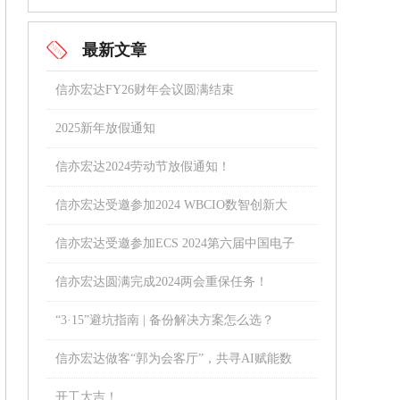
最新文章
信亦宏达FY26财年会议圆满结束
2025新年放假通知
信亦宏达2024劳动节放假通知！
信亦宏达受邀参加2024 WBCIO数智创新大
会！
信亦宏达受邀参加ECS 2024第六届中国电子
通信与半导体CIO峰会
信亦宏达圆满完成2024两会重保任务！
“3·15”避坑指南 | 备份解决方案怎么选？
信亦宏达做客“郭为会客厅”，共寻AI赋能数
字化转型之路！
开工大吉！