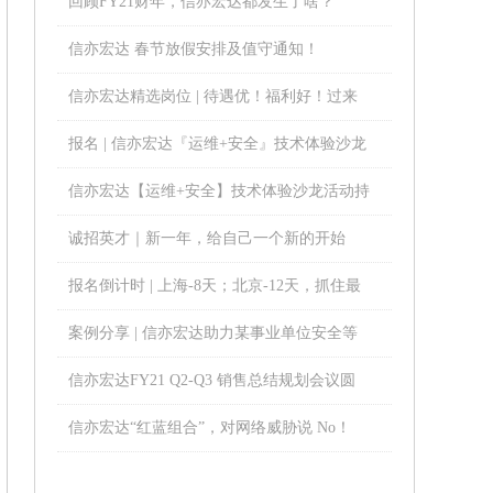
回顾FY21财年，信亦宏达都发生了啥？
信亦宏达 春节放假安排及值守通知！
信亦宏达精选岗位 | 待遇优！福利好！过来
谈谈？
报名 | 信亦宏达『运维+安全』技术体验沙龙
活动即将开启！
信亦宏达【运维+安全】技术体验沙龙活动持
续进行中……
诚招英才｜新一年，给自己一个新的开始
报名倒计时 | 上海-8天；北京-12天，抓住最
后机会！
案例分享 | 信亦宏达助力某事业单位安全等
级保护项目！
信亦宏达FY21 Q2-Q3 销售总结规划会议圆
满结束！
信亦宏达“红蓝组合”，对网络威胁说 No！