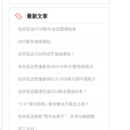
最新文章
信亦宏达FY26财年会议圆满结束
2025新年放假通知
信亦宏达2024劳动节放假通知！
信亦宏达受邀参加2024 WBCIO数智创新大
会！
信亦宏达受邀参加ECS 2024第六届中国电子
通信与半导体CIO峰会
信亦宏达圆满完成2024两会重保任务！
“3·15”避坑指南 | 备份解决方案怎么选？
信亦宏达做客“郭为会客厅”，共寻AI赋能数
字化转型之路！
开工大吉！