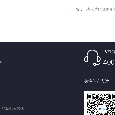
下一篇：
信亦宏达FY18财年
售前
400
ut
关注信亦宏达
-3A层信亦宏达