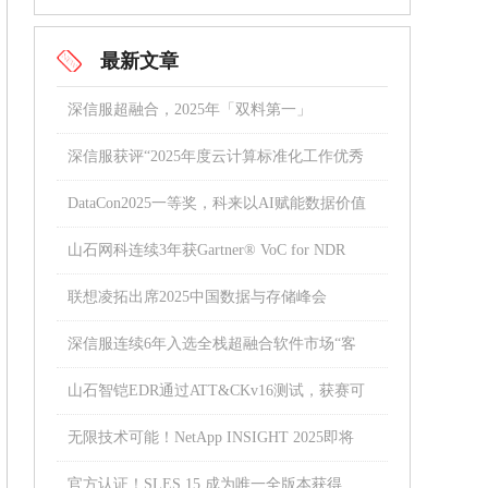
最新文章
深信服超融合，2025年「双料第一」
深信服获评“2025年度云计算标准化工作优秀
成员单位”
DataCon2025一等奖，科来以AI赋能数据价值
山石网科连续3年获Gartner® VoC for NDR
“强劲表现者”称号
联想凌拓出席2025中国数据与存储峰会
深信服连续6年入选全栈超融合软件市场“客
户之声”
山石智铠EDR通过ATT&CKv16测试，获赛可
达东方之星认证
无限技术可能！NetApp INSIGHT 2025即将
璀璨启幕
官方认证！SLES 15 成为唯一全版本获得