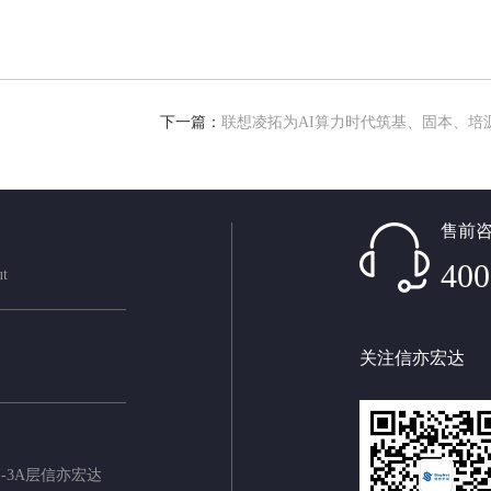
下一篇：
联想凌拓为AI算力时代筑基、固本、培
售前
400
ut
关注信亦宏达
-3A层信亦宏达