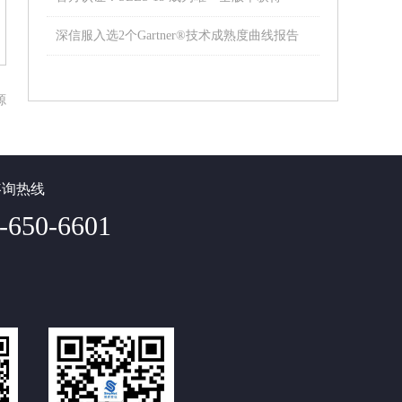
SAP 认证的操作系统
深信服入选2个Gartner®技术成熟度曲线报告
源
咨询热线
-650-6601