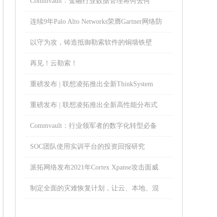
Commvault：金融行业数据管理将何去何
从？
连续9年Palo Alto Networks荣膺Gartner网络防
火墙魔力象限领导者
以守为攻，铸造抵御勒索软件的铜墙铁壁
再见！云勒索！
重磅发布 | 联想凌拓推出全新ThinkSystem
DM5100F全闪存阵列
重磅发布 | 联想凌拓推出全新高性能分布式
NAS存储系统
Commvault：行业领军者的数字化转型必备
宝典
SOC团队使用实训平台的投资回报研究
派拓网络发布2021年Cortex Xpanse攻击面威
胁报告
制定全面的灾难恢复计划，让云、本地、混
合存储数据安全